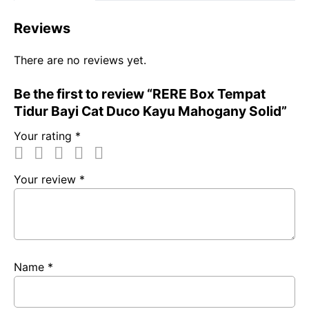
b
s
g
L
e
Reviews
o
A
r
i
o
p
a
n
There are no reviews yet.
k
p
m
k
Be the first to review “RERE Box Tempat
Tidur Bayi Cat Duco Kayu Mahogany Solid”
Your rating
*
Your review
*
Name
*