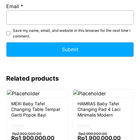
Email
*
Save my name, email, and website in this browser for the next time I
comment.
Related products
MEXI Baby Tafel
HAMRAS Baby Tafel
Changing Table Tempat
Changing Pad 4 Laci
Ganti Popok Bayi
Minimalis Modern
Original
Current
Original
Current
0
0
Rp
2,500,000.00
Rp
2,999,000.00
o
o
price
price
price
price
Rp
1,900,000.00
Rp
1,900,000.00