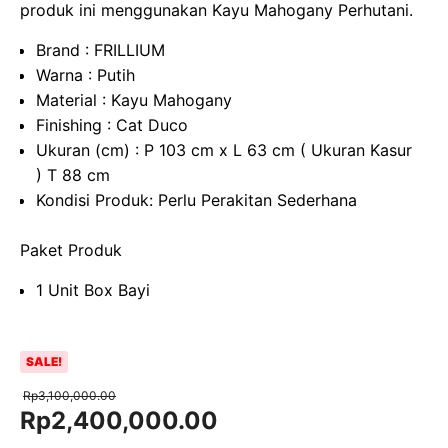
produk ini menggunakan Kayu Mahogany Perhutani.
Brand : FRILLIUM
Warna : Putih
Material : Kayu Mahogany
Finishing : Cat Duco
Ukuran (cm) : P 103 cm x L 63 cm ( Ukuran Kasur
) T 88 cm
Kondisi Produk: Perlu Perakitan Sederhana
Paket Produk
1 Unit Box Bayi
SALE!
Rp
3,100,000.00
Original
Current
Rp
2,400,000.00
price
price