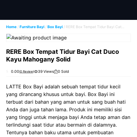
Skip
to
content
Home
/
Furniture Bayi
/
Box Bayi
/ RERE Box Tempat Tidur Bayi Cat
Duco Kayu Mahogany Solid
RERE Box Tempat Tidur Bayi Cat Duco
Kayu Mahogany Solid
0.00
39 Views
0 Sold
(
0
Review)
0
o
u
LATTE Box Bayi adalah sebuah tempat tidur kecil
t
o
yang dirancang khusus untuk bayi. Box Bayi ini
f
5
terbuat dari bahan yang aman untuk sang buah hati
Anda dan juga tahan lama. Produk ini memiliki sisi
yang tinggi untuk menjaga bayi Anda tetap aman dan
terlindungi saat tidur atau bermain di dalamnya.
Tentunya bahan baku utama untuk pembuatan