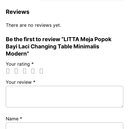
b
s
g
L
e
Reviews
o
A
r
i
o
p
a
n
There are no reviews yet.
k
p
m
k
Be the first to review “LITTA Meja Popok
Bayi Laci Changing Table Minimalis
Modern”
Your rating
*
Your review
*
Name
*