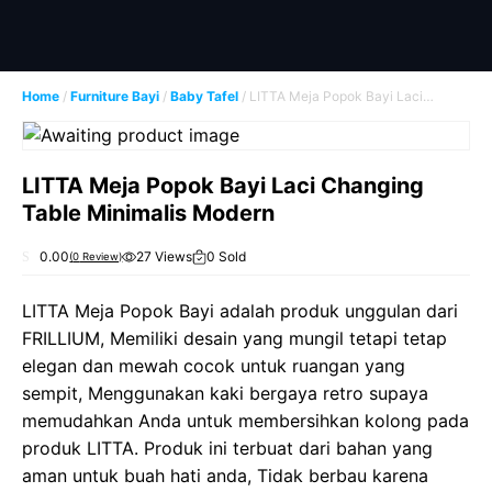
Skip
to
content
Home
/
Furniture Bayi
/
Baby Tafel
/ LITTA Meja Popok Bayi Laci
Changing Table Minimalis Modern
LITTA Meja Popok Bayi Laci Changing
Table Minimalis Modern
0.00
27 Views
0 Sold
(
0
Review)
0
o
u
LITTA Meja Popok Bayi adalah produk unggulan dari
t
o
FRILLIUM, Memiliki desain yang mungil tetapi tetap
f
5
elegan dan mewah cocok untuk ruangan yang
sempit, Menggunakan kaki bergaya retro supaya
memudahkan Anda untuk membersihkan kolong pada
produk LITTA. Produk ini terbuat dari bahan yang
aman untuk buah hati anda, Tidak berbau karena