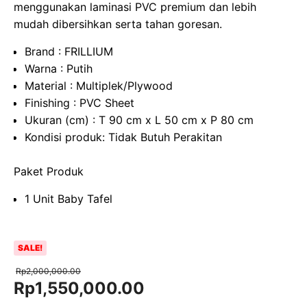
menggunakan laminasi PVC premium dan lebih
mudah dibersihkan serta tahan goresan.
Brand : FRILLIUM
Warna : Putih
Material : Multiplek/Plywood
Finishing : PVC Sheet
Ukuran (cm) : T 90 cm x L 50 cm x P 80 cm
Kondisi produk: Tidak Butuh Perakitan
Paket Produk
1 Unit Baby Tafel
SALE!
Rp
2,000,000.00
Original
Current
Rp
1,550,000.00
price
price