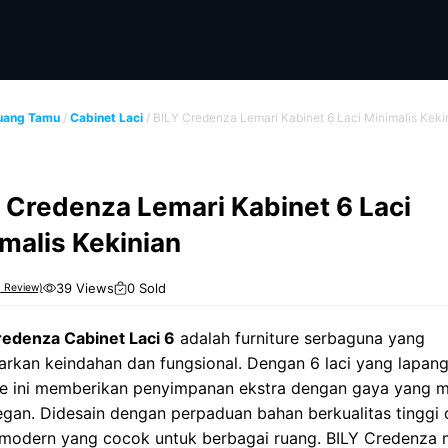
uang Tamu
/
Cabinet Laci
/ BILY Credenza Lemari Kabinet 6 Laci Minimalis Keki
 Credenza Lemari Kabinet 6 Laci
malis Kekinian
39 Views
0 Sold
0
Review)
redenza Cabinet Laci 6
adalah furniture serbaguna yang
rkan keindahan dan fungsional. Dengan 6 laci yang lapang
ure ini memberikan penyimpanan ekstra dengan gaya yang 
egan. Didesain dengan perpaduan bahan berkualitas tinggi
 modern yang cocok untuk berbagai ruang. BILY Credenza 