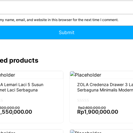
y name, email, and website in this browser for the next time I comment.
ted products
 Lemari Laci 5 Susun
ZOLA Credenza Drawer 3 La
net Laci Serbaguna
Serbaguna Minimalis Moder
ginal
rent
Original
Current
0
,500,000.00
Rp
2,600,000.00
o
ce
ce
price
price
1,550,000.00
Rp
1,900,000.00
u
:
was:
is:
t
,500,000.00.
,550,000.00.
Rp2,600,000.00.
Rp1,900,000.00.
o
f
5