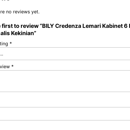
o
A
r
i
o
p
a
n
re no reviews yet.
k
p
m
k
 first to review “BILY Credenza Lemari Kabinet 6 
alis Kekinian”
ating
*
eview
*
*