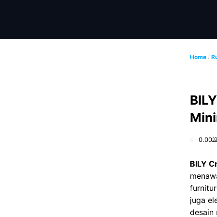
Skip
to
content
Home
/
R
BILY
Mini
0.00
(
0
o
u
BILY C
t
o
menawa
f
5
furnit
juga el
desain