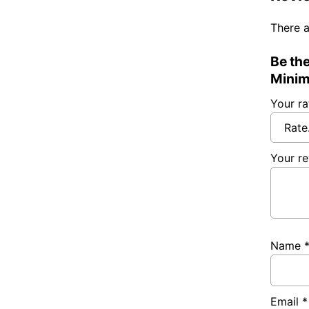
There a
Be the
Minim
Your r
Your r
Name
Email
*