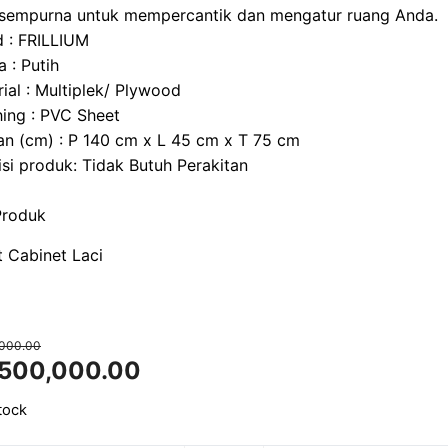
n sempurna untuk mempercantik dan mengatur ruang Anda.
d : FRILLIUM
 : Putih
ial : Multiplek/ Plywood
hing : PVC Sheet
an (cm) : P 140 cm x L 45 cm x T 75 cm
si produk: Tidak Butuh Perakitan
Produk
t Cabinet Laci
,000.00
inal
Current
,500,000.00
e
price
tock
is:
250,000.00.
Rp2,500,000.00.